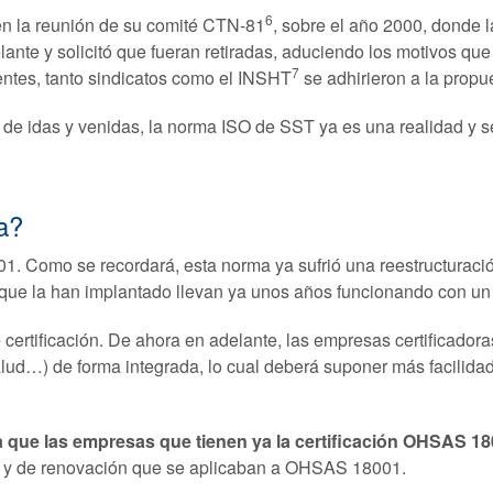
6
en la reunión de su comité CTN-81
, sobre el año 2000, donde 
ante y solicitó que fueran retiradas, aduciendo los motivos q
7
ntes, tanto sindicatos como el INSHT
se adhirieron a la propu
de idas y venidas, la norma ISO de SST ya es una realidad y se
a?
 Como se recordará, esta norma ya sufrió una reestructuració
que la han implantado llevan ya unos años funcionando con un s
 certificación. De ahora en adelante, las empresas certificadora
lud…) de forma integrada, lo cual deberá suponer más facilidad 
a que las empresas que tienen ya la certificación OHSAS 1
to y de renovación que se aplicaban a OHSAS 18001.