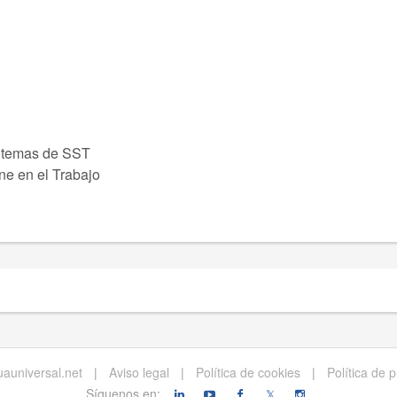
 temas de SST
ne en el Trabajo
auniversal.net
|
Aviso legal
|
Política de cookies
|
Política de 
Síguenos en:
𝕏