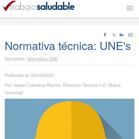
Togg
navig
𝕏
Normativa técnica: UNE's
Normativa UNE
Publicado el: 26/04/2023
Por: Isabel Cobreros Ramos. Dirección Técnica I+D. Mutua
Universal