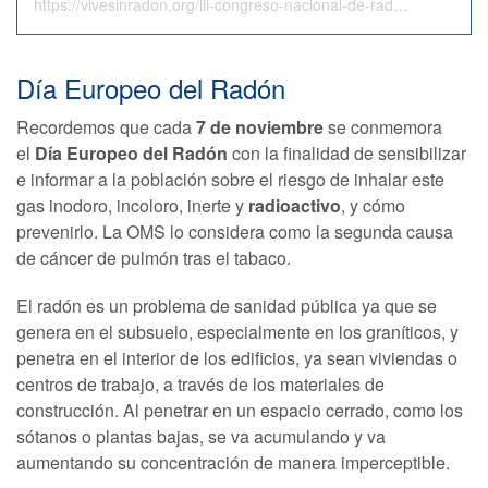
https://vivesinradon.org/iii-congreso-nacional-de-radon/?mc_cid=44b5e2e372&mc_eid=b2c5cfcfca
Día Europeo del Radón
Recordemos que cada
7 de noviembre
se conmemora
el
Día Europeo del Radón
con la finalidad de sensibilizar
e informar a la población sobre el riesgo de inhalar este
gas inodoro, incoloro, inerte y
radioactivo
, y cómo
prevenirlo. La OMS lo considera como la segunda causa
de cáncer de pulmón tras el tabaco.
El radón es un problema de sanidad pública ya que se
genera en el subsuelo, especialmente en los graníticos, y
penetra en el interior de los edificios, ya sean viviendas o
centros de trabajo, a través de los materiales de
construcción. Al penetrar en un espacio cerrado, como los
sótanos o plantas bajas, se va acumulando y va
aumentando su concentración de manera imperceptible.