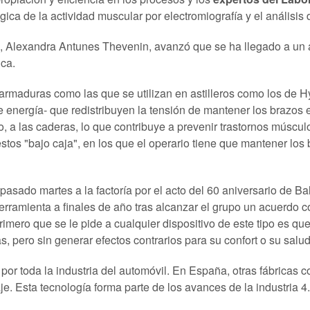
gica de la actividad muscular por electromiografía y el análisi
nta, Alexandra Antunes Thevenin, avanzó que se ha llegado a u
ica.
armaduras como las que se utilizan en astilleros como los de 
e energía- que redistribuyen la tensión de mantener los brazo
o, a las caderas, lo que contribuye a prevenir trastornos músc
stos "bajo caja", en los que el operario tiene que mantener los
 pasado martes a la factoría por el acto del 60 aniversario de B
 herramienta a finales de año tras alcanzar el grupo un acuerdo
primero que se le pide a cualquier dispositivo de este tipo es q
s, pero sin generar efectos contrarios para su confort o su salu
 por toda la industria del automóvil. En España, otras fábricas
e. Esta tecnología forma parte de los avances de la industria 4.