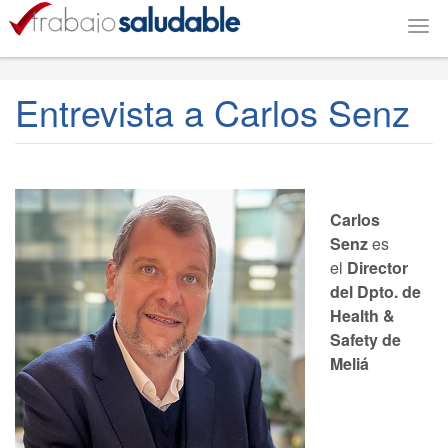
Togg
navig
Entrevista a Carlos Senz
Carlos
Senz
es
el
Director
del Dpto. de
Health &
Safety de
Meliá