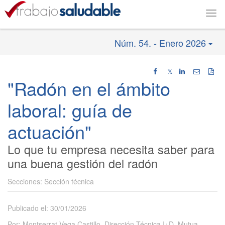
Togg
navi
Núm. 54. - Enero 2026
𝕏
"Radón en el ámbito
laboral: guía de
actuación"
Lo que tu empresa necesita saber para
una buena gestión del radón
Sección técnica
Publicado el: 30/01/2026
Por: Montserrat Vega Castillo. Dirección Técnica I+D. Mutua