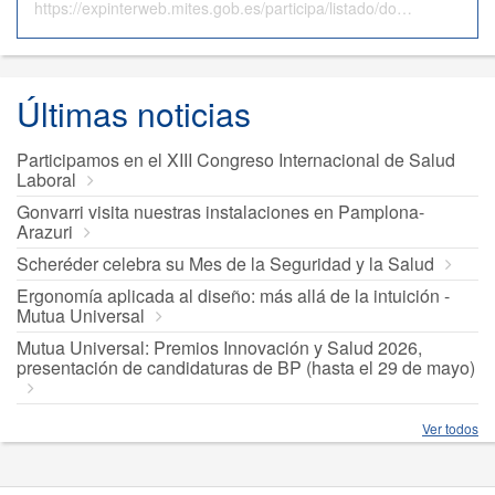
https://expinterweb.mites.gob.es/participa/listado/download/34cb718d-25f4-4257-9a39-b9c964afb796
Últimas noticias
Participamos en el XIII Congreso Internacional de Salud
Laboral
Gonvarri visita nuestras instalaciones en Pamplona-
Arazuri
Scheréder celebra su Mes de la Seguridad y la Salud
Ergonomía aplicada al diseño: más allá de la intuición -
Mutua Universal
Mutua Universal: Premios Innovación y Salud 2026,
presentación de candidaturas de BP (hasta el 29 de mayo)
Ver todos