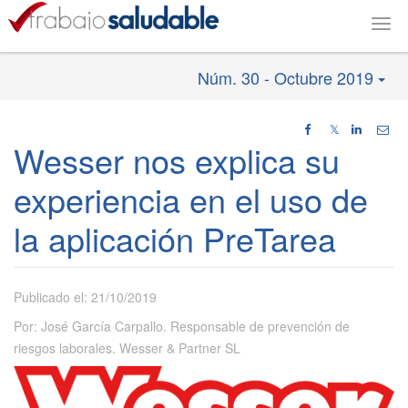
Togg
navig
Núm. 30 - Octubre 2019
𝕏
Wesser nos explica su
experiencia en el uso de
la aplicación PreTarea
Publicado el: 21/10/2019
Por: José García Carpallo. Responsable de prevención de
riesgos laborales. Wesser & Partner SL