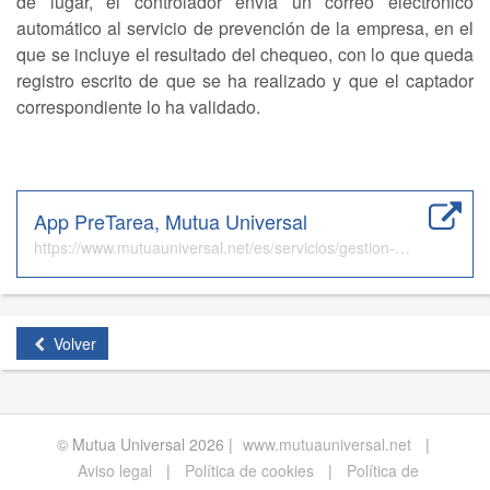
de lugar, el controlador envía un correo electrónico
automático al servicio de prevención de la empresa, en el
que se incluye el resultado del chequeo, con lo que queda
registro escrito de que se ha realizado y que el captador
correspondiente lo ha validado.
App PreTarea, Mutua Universal
https://www.mutuauniversal.net/es/servicios/gestion-de-la-prevencion/herramientas-y-recursos-de-prevencion/app-pretarea/
Volver
© Mutua Universal 2026 |
www.mutuauniversal.net
|
Aviso legal
|
Política de cookies
|
Política de