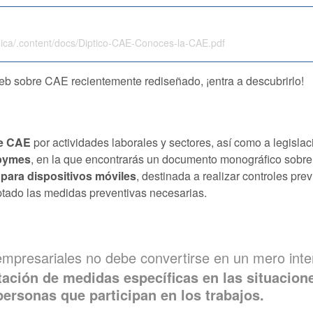
lica/.content/docs/Diptico-CAE-Conoces-la-CAE.pdf
web sobre CAE recientemente rediseñado, ¡entra a descubrirlo!
re CAE
por actividades laborales y sectores, así como a legisla
 pymes
, en la que encontrarás un documento monográfico sobr
 para dispositivos móviles
, destinada a realizar controles prev
ptado las medidas preventivas necesarias.
 empresariales no debe convertirse en un mero in
tación de medidas específicas en las situacio
 personas que participan en los trabajos.