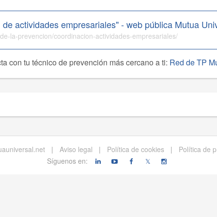
 de actividades empresariales" - web pública Mutua Uni
-de-la-prevencion/coordinacion-actividades-empresariales/
ta con tu técnico de prevención más cercano a ti:
Red de TP Mu
auniversal.net
|
Aviso legal
|
Política de cookies
|
Política de 
Síguenos en:
𝕏