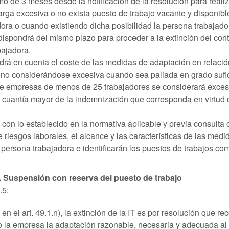
 de 3 meses desde la notificación de la resolución para realiz
ga excesiva o no exista puesto de trabajo vacante y disponible,
dora o cuando existiendo dicha posibilidad la persona trabajad
pondrá del mismo plazo para proceder a la extinción del contr
bajadora.
drá en cuenta el coste de las medidas de adaptación en relació
, no considerándose excesiva cuando sea paliada en grado suf
de empresas de menos de 25 trabajadores se considerará excesi
cuantía mayor de la indemnización que corresponda en virtud de
on lo establecido en la normativa aplicable y previa consulta 
riesgos laborales, el alcance y las características de las medida
a persona trabajadora e identificarán los puestos de trabajos co
ET. Suspensión con reserva del puesto de trabajo
.5:
 el art. 49.1.n), la extinción de la IT es por resolución que rec
bo la empresa la adaptación razonable, necesaria y adecuada al 