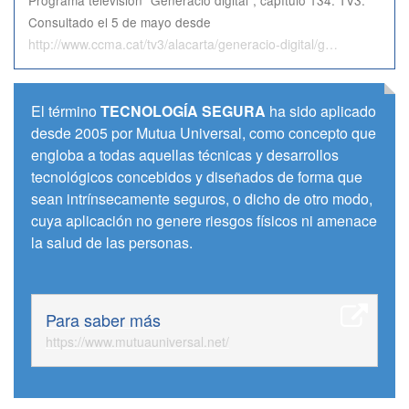
Programa televisión "Generació digital", capítulo 134. TV3.
Consultado el 5 de mayo desde
http://www.ccma.cat/tv3/alacarta/generacio-digital/generacio-digital-capitol-134/video/5481778/
El término
TECNOLOGÍA SEGURA
ha sido aplicado
desde 2005 por Mutua Universal, como concepto que
engloba a todas aquellas técnicas y desarrollos
tecnológicos concebidos y diseñados de forma que
sean intrí­­nsecamente seguros, o dicho de otro modo,
cuya aplicación no genere riesgos fí­­sicos ni amenace
la salud de las personas.
Para saber más
https://www.mutuauniversal.net/