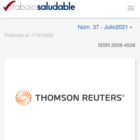
Togg
navig
Núm. 37 - Julio2021
Publicado el: 17/07/2023
ISSN 2938-4508