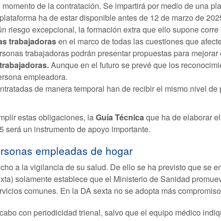
l momento de la contratación. Se impartirá por medio de una pl
plataforma ha de estar disponible antes de 12 de marzo de 202
n riesgo excepcional, la formación extra que ello supone corre
nas trabajadoras
en el marco de todas las cuestiones que afecten
personas trabajadoras podrán presentar propuestas para mejorar 
 trabajadoras.
Aunque en el futuro se prevé que los reconocimi
persona empleadora.
ntratadas de manera temporal han de recibir el mismo nivel de 
mplir estas obligaciones, la
Guía Técnica
que ha de elaborar el
5 será un instrumento de apoyo importante.
ersonas empleadas de hogar
ho a la vigilancia de su salud. De ello se ha previsto que se 
exta) solamente establece que el Ministerio de Sanidad promueva
rvicios comunes. En la DA sexta no se adopta más compromiso n
abo con periodicidad trienal, salvo que el equipo médico indiq