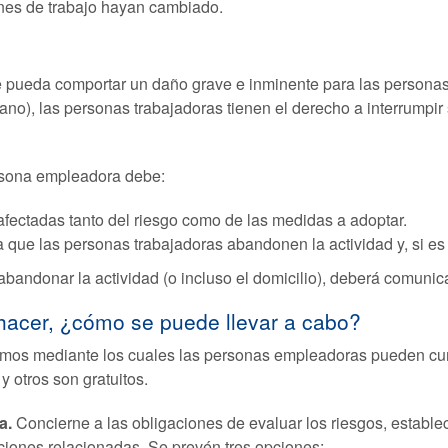
ones de trabajo hayan cambiado.
pueda comportar un daño grave e inminente para las personas qu
no), las personas trabajadoras tienen el derecho a interrumpir 
ersona empleadora debe:
 afectadas tanto del riesgo como de las medidas a adoptar.
 que las personas trabajadoras abandonen la actividad y, si es 
bandonar la actividad (o incluso el domicilio), deberá comunic
acer, ¿cómo se puede llevar a cabo?
smos mediante los cuales las personas empleadoras pueden cum
 otros son gratuitos.
a.
Concierne a las obligaciones de evaluar los riesgos, establ
ciones relacionadas. Se prevén tres opciones: