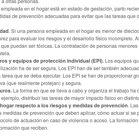
o a otras personas.
 empleada en el hogar está en estado de gestación, parto recien
edidas de prevención adecuadas para evitar que las tareas que 
edad
. Si una persona empleada en el hogar es menor de diecioc
rez para evaluar los riesgos y el desarrollo físico incompleto.
 que puedan ser tóxicas. La contratación de personas menores 
tela.
os y equipos de protección individual (EPI).
Los equipos que
ilización ha de ser segura. Los EPI han de ser también adecuado
a tarea que se deba ejecutar. Los EPI se han de proporcionar g
va (que realmente protejan) y segura.
uros.
La forma en que se lleva a cabo y organiza el trabajo ha
 ejemplo, distribuir las tareas de mayor impacto físico en distin
 hogar respecto a los riesgos y medidas de prevención
. La
las medidas de prevención que deben aplicar, cómo actuar si se
otocolo de actuación en caso de violencia o acoso. La formación
formación que reciben.