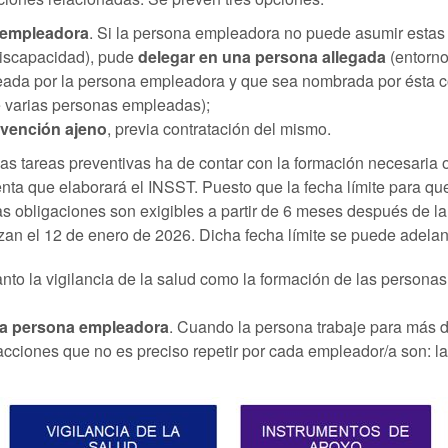
 empleadora
. Si la persona empleadora no puede asumir estas 
discapacidad), pude
delegar en una persona allegada
(entorno
ada por la persona empleadora y que sea nombrada por ésta 
 varias personas empleadas);
evención ajeno
, previa contratación del mismo.
las tareas preventivas ha de contar con la formación necesaria
ta que elaborará el INSST. Puesto que la fecha límite para qu
tas obligaciones son exigibles a partir de 6 meses después de la
an el 12 de enero de 2026. Dicha fecha límite se puede adelant
anto la vigilancia de la salud como la formación de las person
na persona empleadora
. Cuando la persona trabaje para más d
ciones que no es preciso repetir por cada empleador/a son: la f