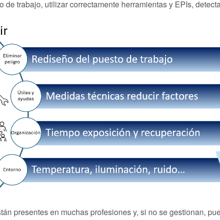
tmo de trabajo, utilizar correctamente herramientas y EPIs, detec
stán presentes en muchas profesiones y, si no se gestionan, pu