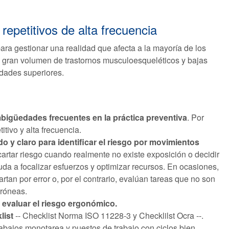
epetitivos de alta frecuencia
ara gestionar una realidad que afecta a la mayoría de los
n gran volumen de trastornos musculoesqueléticos y bajas
idades superiores.
bigüedades frecuentes en la práctica preventiva
. Por
itivo y alta frecuencia.
o y claro para identificar el riesgo por movimientos
rtar riesgo cuando realmente no existe exposición o decidir
da a focalizar esfuerzos y optimizar recursos. En ocasiones,
tan por error o, por el contrario, evalúan tareas que no son
rróneas.
 evaluar el riesgo ergonómico.
list
-- Checklist Norma ISO 11228-3 y Checklilst Ocra --.
rabajos monotarea y puestos de trabajo con ciclos bien