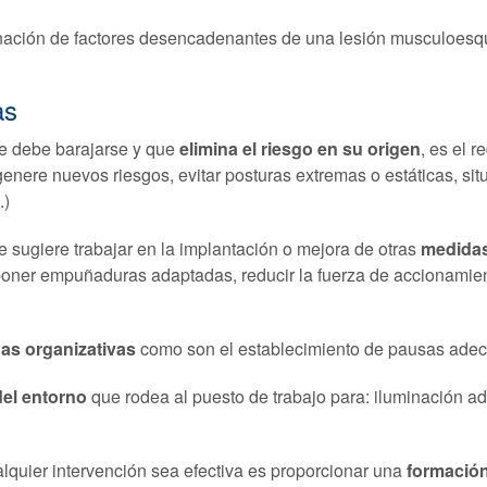
ación de factores desencadenantes de una lesión musculoesqu
as
ue debe barajarse y que
elimina el riesgo en su origen
, es el 
nere nuevos riesgos, evitar posturas extremas o estáticas, situ
.)
e sugiere trabajar en la implantación o mejora de otras
medidas
oner empuñaduras adaptadas, reducir la fuerza de accionamiento,
as organizativas
como son el establecimiento de pausas adecua
el entorno
que rodea al puesto de trabajo para: iluminación ad
alquier intervención sea efectiva es proporcionar una
formació