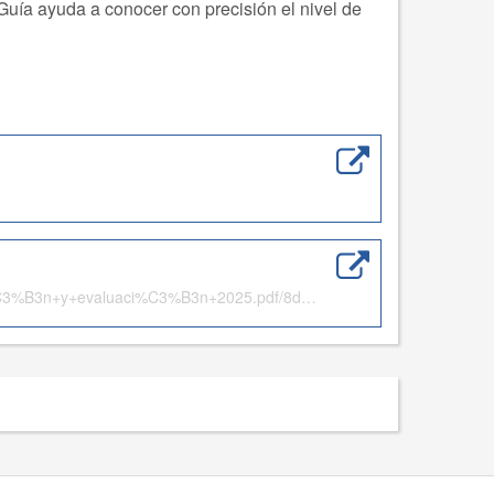
Guía ayuda a conocer con precisión el nivel de
https://www.insst.es/documents/94886/5326464/Movimientos+repetitivos+de+alta+frecuencia+concepto%2C+identificaci%C3%B3n+y+evaluaci%C3%B3n+2025.pdf/8dc43977-5a16-494a-27dd-b94cc2cbb7fe?t=1766063444335