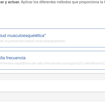
car y actuar.
Aplicar los diferentes métodos que proporciona la 
alud musculoesquelética"
n-de-la-prevencion/salud-musculoesqueletica/
lta frecuencia