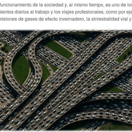
funcionamiento de la sociedad y, al mismo tiempo, es uno de los
ientos diarios al trabajo y los viajes profesionales, como por 
emisiones de gases de efecto invernadero, la siniestralidad vial 