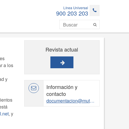
Línea Universal
900 203 203
Revista actual
les
r a los
ad y
Información y
contacto
ientos
documentacion@mutuauniversal.net
está
.net
, y